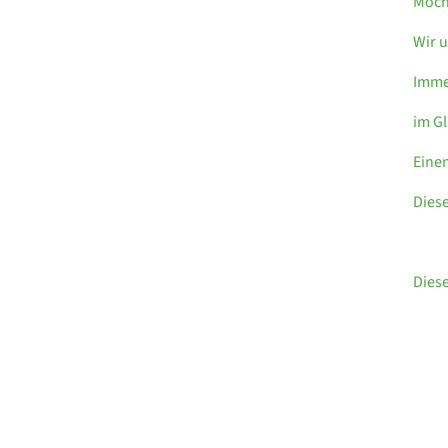
Möcht
Wir u
Imme
im Gl
Einen
Diese
Diese