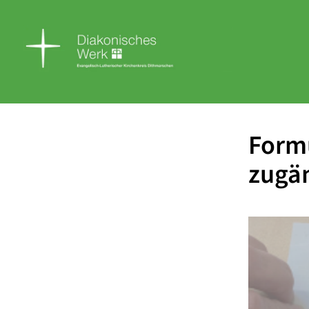
Formu
zugän