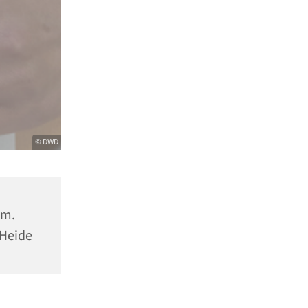
© DWD
hm.
 Heide