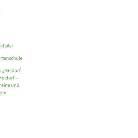
.
tails)
hrtenschule
s „Meldorf
Meldorf –
reine und
egen