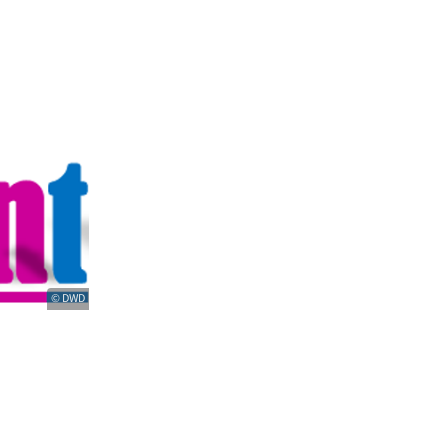
© DWD