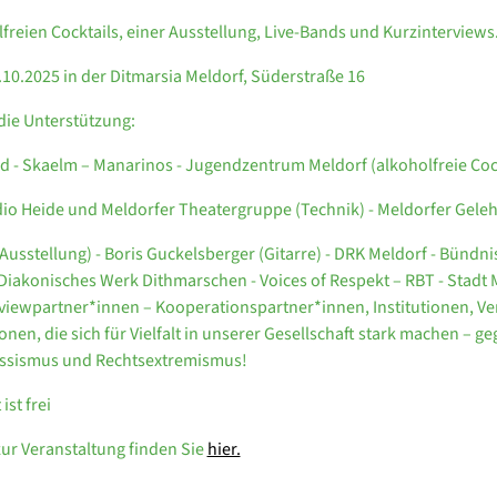
lfreien Cocktails, einer Ausstellung, Live-Bands und Kurzinterviews
0.10.2025 in der Ditmarsia Meldorf, Süderstraße 16
die Unterstützung:
d - Skaelm – Manarinos - Jugendzentrum Meldorf (alkoholfreie Cock
io Heide und Meldorfer Theatergruppe (Technik) - Meldorfer Gele
Ausstellung) - Boris Guckelsberger (Gitarre) - DRK Meldorf - Bündni
- Diakonisches Werk Dithmarschen - Voices of Respekt – RBT - Stadt 
viewpartner*innen – Kooperationspartner*innen, Institutionen, Ve
onen, die sich für Vielfalt in unserer Gesellschaft stark machen – g
assismus und Rechtsextremismus!
 ist frei
zur Veranstaltung finden Sie
hier.