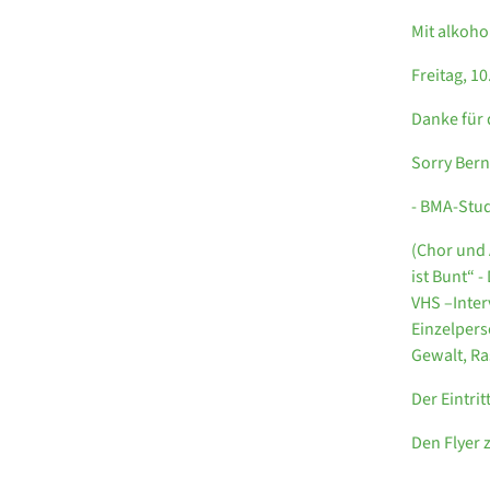
Mit alkoho
Freitag, 1
Danke für 
Sorry Bern
- BMA-Stud
(Chor und 
ist Bunt“ 
VHS –Inter
Einzelpers
Gewalt, R
Der Eintritt
Den Flyer 