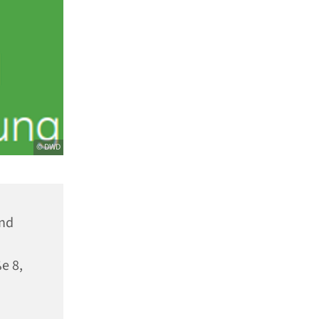
© DWD
und
e 8,