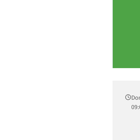
Don
09: