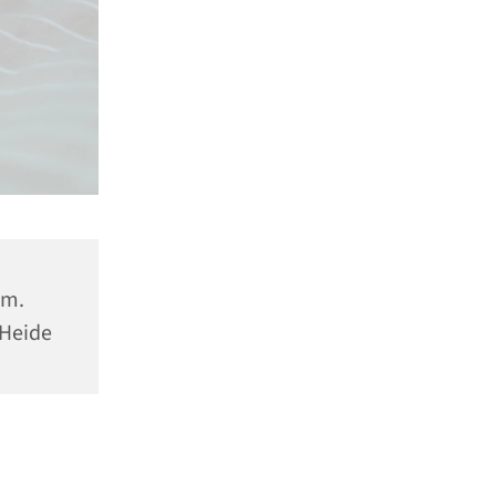
hm.
 Heide