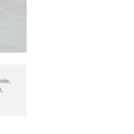
ide,
,