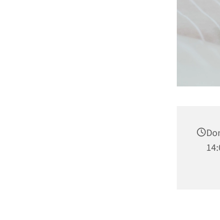
Don
14: