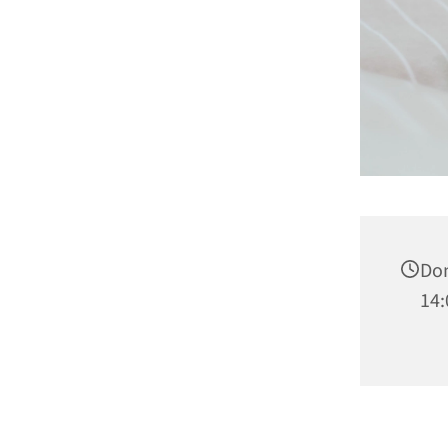
Don
14: