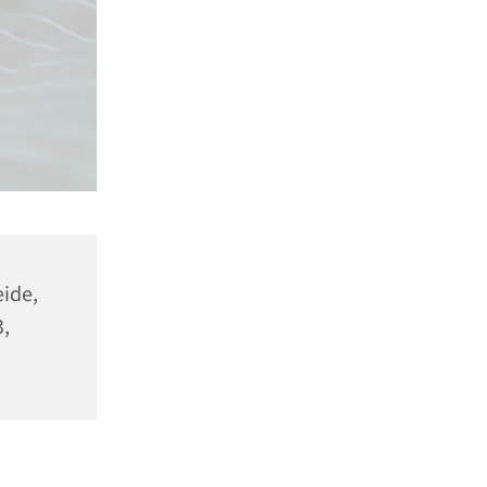
ide,
,