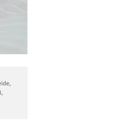
ide,
,