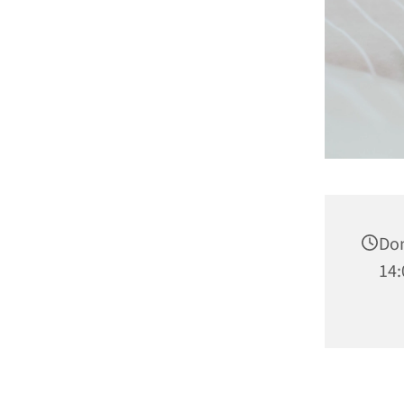
Don
14: