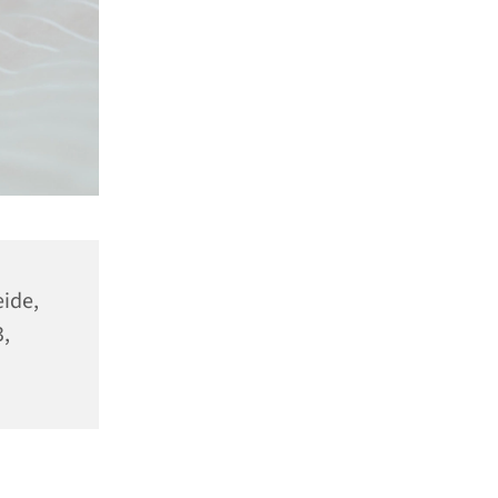
ide,
,