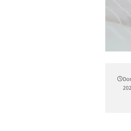
Don
202