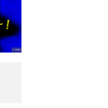
© DWD