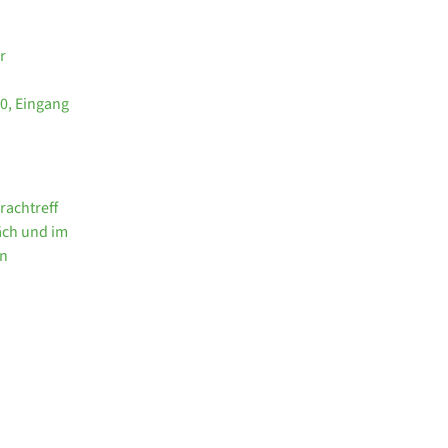
r
0, Eingang
rachtreff
räch und im
rn