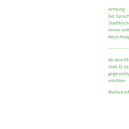
Achtung:
Der Sprach
Stadtbüche
Immer mitt
Neue Anla
--------------
Ab dem 09.
statt. Er 
gegenseiti
möchten.
Weitere I