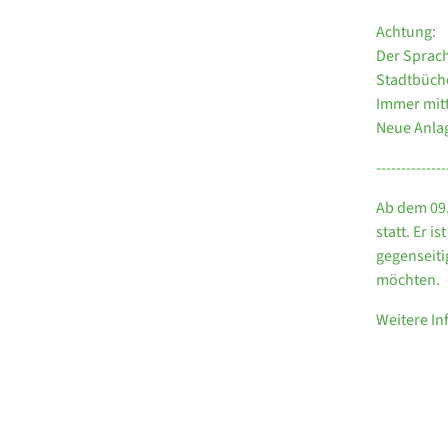
Achtung:
Der Sprach
Stadtbüche
Immer mitt
Neue Anla
--------------
Ab dem 09.
statt. Er 
gegenseiti
möchten.
Weitere I