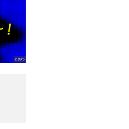
© DWD