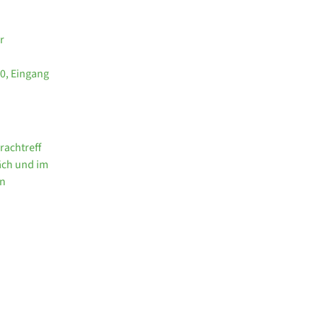
r
0, Eingang
rachtreff
räch und im
rn