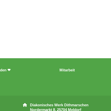
den ❤
Mitarbeit
Diakonisches Werk Dithmarschen

Nordermarkt 8, 25704 Meldorf