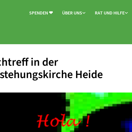
SPENDEN ❤
ÜBER UNS
RAT UND HILFE
htreff in der
stehungskirche Heide