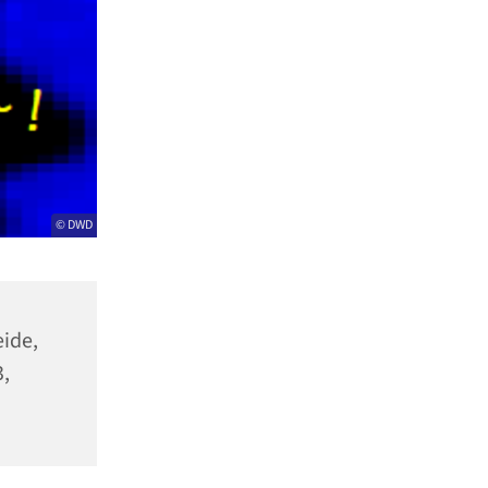
© DWD
ide,
,