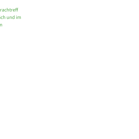
rachtreff
räch und im
rn