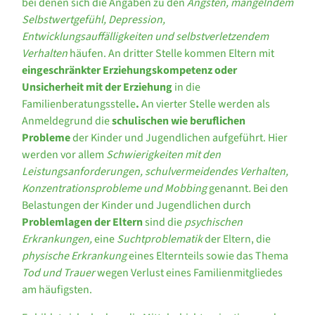
bei denen sich die Angaben zu den
Ängsten, mangelndem
Selbstwertgefühl, Depression,
Entwicklungsauffälligkeiten und selbstverletzendem
Verhalten
häufen. An dritter Stelle kommen Eltern mit
eingeschränkter Erziehungskompetenz oder
Unsicherheit mit der Erziehung
in die
Familienberatungsstelle
.
An vierter Stelle werden als
Anmeldegrund die
schulischen wie beruflichen
Probleme
der Kinder und Jugendlichen aufgeführt. Hier
werden vor allem
Schwierigkeiten mit den
Leistungsanforderungen, schulvermeidendes Verhalten,
Konzentrationsprobleme und Mobbing
genannt
.
Bei den
Belastungen der Kinder und Jugendlichen durch
Problemlagen der Eltern
sind die
psychischen
Erkrankungen,
eine
Suchtproblematik
der Eltern, die
physische Erkrankung
eines Elternteils sowie das Thema
Tod und Trauer
wegen Verlust eines Familienmitgliedes
am häufigsten.